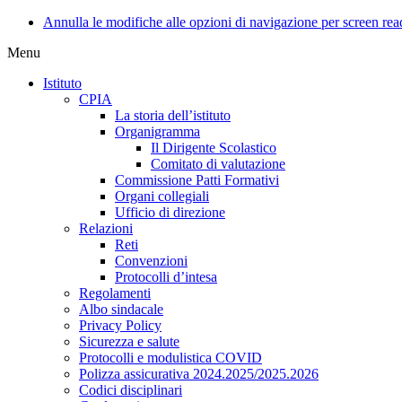
Annulla le modifiche alle opzioni di navigazione per screen rea
Menu
Istituto
CPIA
La storia dell’istituto
Organigramma
Il Dirigente Scolastico
Comitato di valutazione
Commissione Patti Formativi
Organi collegiali
Ufficio di direzione
Relazioni
Reti
Convenzioni
Protocolli d’intesa
Regolamenti
Albo sindacale
Privacy Policy
Sicurezza e salute
Protocolli e modulistica COVID
Polizza assicurativa 2024.2025/2025.2026
Codici disciplinari