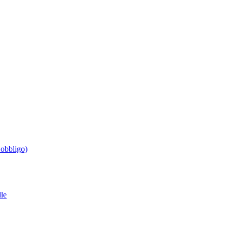
’obbligo)
le