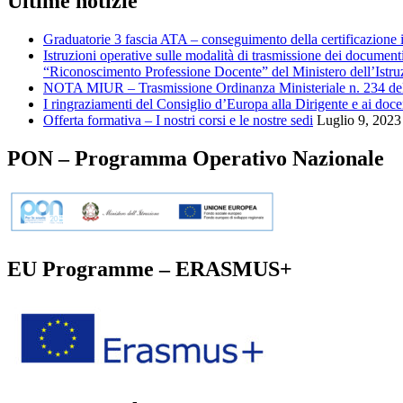
Ultime notizie
Graduatorie 3 fascia ATA – conseguimento della certificazione in
Istruzioni operative sulle modalità di trasmissione dei document
“Riconoscimento Professione Docente” del Ministero dell’Istruz
NOTA MIUR – Trasmissione Ordinanza Ministeriale n. 234 del
I ringraziamenti del Consiglio d’Europa alla Dirigente e ai do
Offerta formativa – I nostri corsi e le nostre sedi
Luglio 9, 2023
PON – Programma Operativo Nazionale
EU Programme – ERASMUS+