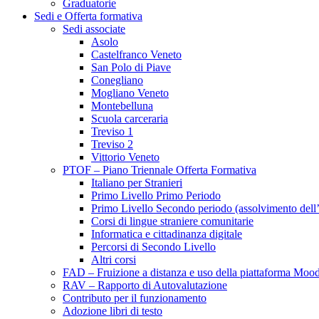
Graduatorie
Sedi e Offerta formativa
Sedi associate
Asolo
Castelfranco Veneto
San Polo di Piave
Conegliano
Mogliano Veneto
Montebelluna
Scuola carceraria
Treviso 1
Treviso 2
Vittorio Veneto
PTOF – Piano Triennale Offerta Formativa
Italiano per Stranieri
Primo Livello Primo Periodo
Primo Livello Secondo periodo (assolvimento dell
Corsi di lingue straniere comunitarie
Informatica e cittadinanza digitale
Percorsi di Secondo Livello
Altri corsi
FAD – Fruizione a distanza e uso della piattaforma Mood
RAV – Rapporto di Autovalutazione
Contributo per il funzionamento
Adozione libri di testo