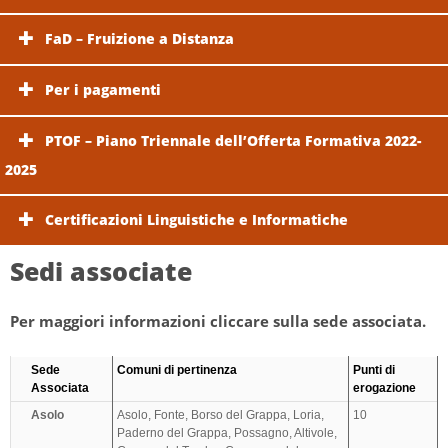
FaD – Fruizione a Distanza
Per i pagamenti
PTOF – Piano Triennale dell’Offerta Formativa 2022-
2025
Certificazioni Linguistiche e Informatiche
Sedi associate
Per maggiori informazioni cliccare sulla sede associata.
Sede
Comuni di pertinenza
Punti di
Associata
erogazione
Asolo
Asolo, Fonte, Borso del Grappa, Loria,
10
Paderno del Grappa, Possagno, Altivole,