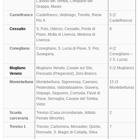
Cavaso del Tomba, Crespano del
Grappa, Maser.
Castelfranco
Castelfranco, Vedelago, Treville, Riese
5 (2
Pio X.
Castelfranco)
Cessalto
S. Polo, Oderzo, Cessalto, Ponte di
8
Piave, Motta di Livenza, Meduna di
Livenza.
Conegliano
Conegliano, S. Lucia di Piave, S. Fior,
4 (2
Susegana,
Conegliano –
2 S. Lucia)
Mogliano
Mogliano Veneto, Casale sul Sile,
5 (2 Mogliano)
Veneto
Frescada (Preganziol), Zero Branco.
Montebelluna
Montebelluna, Signoressa, Caerano,
15 (3
Pederobba, Valdobbiadene, Giavera,
Montebelluna)
Volpago, Segusino, Cornuda, Falzé di
Piave, Sernaglia, Cavaso del Tomba,
Vidor.
Scuola
Treviso (Casa circondariale, Istituto
2
carceraria
Penale Minorile).
Treviso 1
Treviso, Carbonera, Monastier, Quinto,
7
Roncade, S. Biagio di Callalta, Silea.