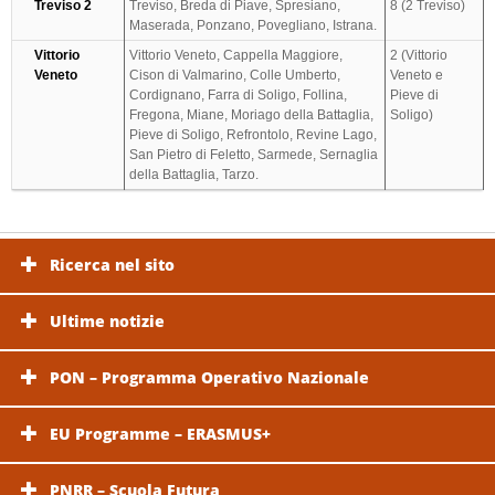
Treviso 2
Treviso, Breda di Piave, Spresiano,
8 (2 Treviso)
Maserada, Ponzano, Povegliano, Istrana.
Vittorio
Vittorio Veneto, Cappella Maggiore,
2 (Vittorio
Veneto
Cison di Valmarino, Colle Umberto,
Veneto e
Cordignano, Farra di Soligo, Follina,
Pieve di
Fregona, Miane, Moriago della Battaglia,
Soligo)
Pieve di Soligo, Refrontolo, Revine Lago,
San Pietro di Feletto, Sarmede, Sernaglia
della Battaglia, Tarzo.
Ricerca nel sito
Ultime notizie
PON – Programma Operativo Nazionale
EU Programme – ERASMUS+
PNRR – Scuola Futura