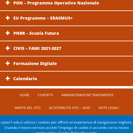
PON – Programma Operativo Nazionale
EU Programme – ERASMUS+
PNRR – Scuola Futura
CIVIS – FAMI 2021-2027
Formazione Digitale
Calendario
HOME
CONTATTI
AMMINISTRAZIONE TRASPARENTE
MAPPA DEL SITO
ACCESSIBILITÀ SITO – AGID
NOTE LEGALI
PRIVACY POLICY
COOKIE POLICY
cpiatv1.edu.it utilizza i cookies per offrirti un'esperienza di navigazione migliore.
Usando il nostro servizio accetti l'impiego di cookie in accordo con la nostra
cookie policy.
Cookie Policy
Ho capito.