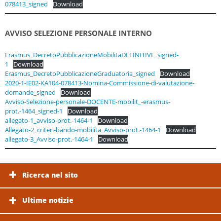
078413_signed
Download
AVVISO SELEZIONE PERSONALE INTERNO
Erasmus_DecretoPubblicazioneMobilitaDEFINITIVE_signed-
1
Download
Erasmus_DecretoPubblicazioneGraduatoria_signed
Download
2020-1-IE02-KA104-078413-Nomina-Commissione-di-valutazione-
domande_signed
Download
Avviso-Selezione-personale-DOCENTE-mobilit_-erasmus-
prot.-1464_signed-1
Download
allegato-1_avviso-prot.-1464-1
Download
Allegato-2_criteri-bando-mobilita_Avviso-prot.-1464-1
Download
allegato-3_Avviso-prot.-1464-1
Download
Ricerca nel sito
Ultime notizie