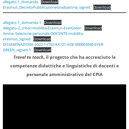
allegato-1_domanda
Download
Erasmus_DecretoPubblicazioneGraduatoria_signed
Download
allegato-1_domanda-1
Download
Allegato-2_criteri-mobilita-Erasmus-EverGreen
Download
Avviso-Selezione-personale-DOCENTE-mobilita-
erasmus_signed
Download
DISSEMINAZIONE-2022-1-IT02-KA121-ADE-000065046-EVER-
GREEN_signed-1
Download
Travel to teach
, il progetto che ha accresciuto le
competenze didattiche e linguistiche di docenti e
personale amministrativo del CPIA