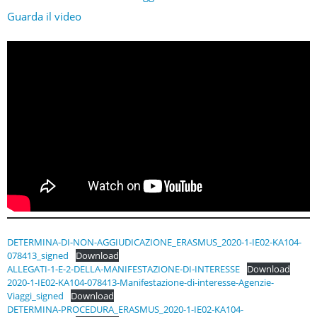
Guarda il video
DETERMINA-DI-NON-AGGIUDICAZIONE_ERASMUS_2020-1-IE02-KA104-
078413_signed
Download
ALLEGATI-1-E-2-DELLA-MANIFESTAZIONE-DI-INTERESSE
Download
2020-1-IE02-KA104-078413-Manifestazione-di-interesse-Agenzie-
Viaggi_signed
Download
DETERMINA-PROCEDURA_ERASMUS_2020-1-IE02-KA104-