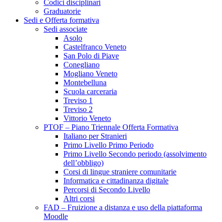
Codici disciplinari
Graduatorie
Sedi e Offerta formativa
Sedi associate
Asolo
Castelfranco Veneto
San Polo di Piave
Conegliano
Mogliano Veneto
Montebelluna
Scuola carceraria
Treviso 1
Treviso 2
Vittorio Veneto
PTOF – Piano Triennale Offerta Formativa
Italiano per Stranieri
Primo Livello Primo Periodo
Primo Livello Secondo periodo (assolvimento
dell’obbligo)
Corsi di lingue straniere comunitarie
Informatica e cittadinanza digitale
Percorsi di Secondo Livello
Altri corsi
FAD – Fruizione a distanza e uso della piattaforma
Moodle