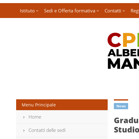
Istituto
Sedi e Offerta formativa
Contatti
Regi
Menu Principale
News
Home
Gradua
Studi
Contatti delle sedi