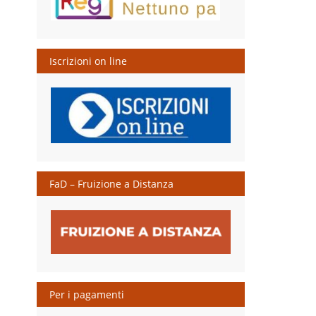
Iscrizioni on line
FaD – Fruizione a Distanza
Per i pagamenti