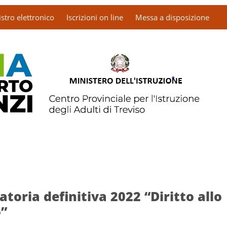
stro elettronico
Iscrizioni on line
Messa a disposizione
toria definitiva 2022 “Diritto allo
o”